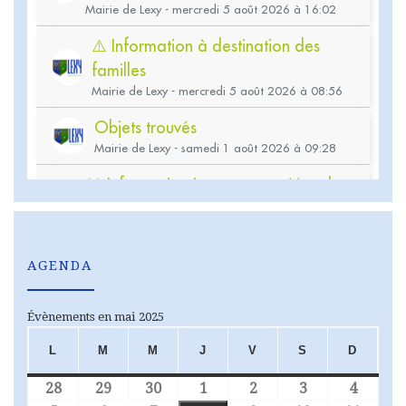
AGENDA
Évènements en mai 2025
L
M
M
J
V
S
D
LUNDI
MARDI
MERCREDI
JEUDI
VENDREDI
SAMEDI
DIMA
28
29
30
1
2
3
4
28 avril 2025
29 avril 2025
30 avril 2025
1 mai 2025
2 mai 2025
3 mai 2025
4 mai 