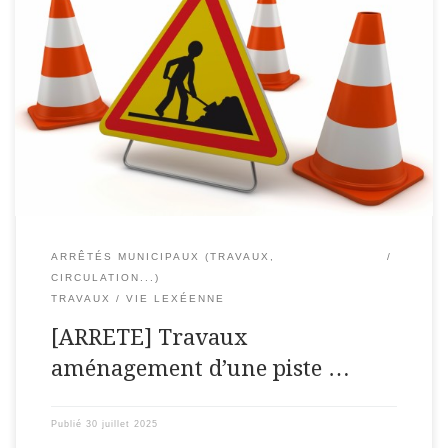
Le Maire de la Commune de LEXY ; Vu le Code de la Route ;Vu
le code général des collectivités territoriales, notamment les
articles L 3221-3 et L 3221-4 ;Vu l’arrêté interministériel du 24
[…]
ARRÊTÉS MUNICIPAUX (TRAVAUX,
CIRCULATION...)
TRAVAUX
VIE LEXÉENNE
[ARRETE] Travaux
aménagement d’une piste …
Publié
30 juillet 2025