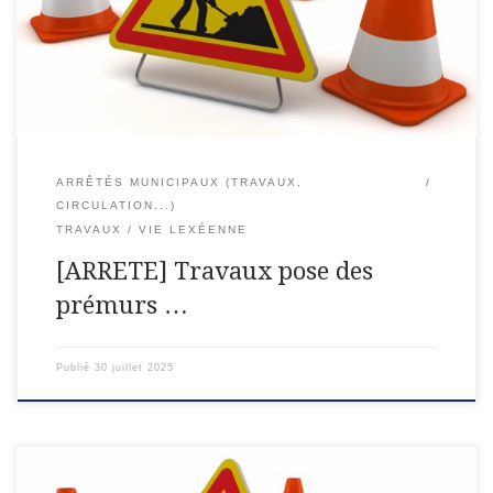
articles L 3221-3 et L 3221-4 ;Vu l’arrêté interministériel du 24
[…]
ARRÊTÉS MUNICIPAUX (TRAVAUX,
CIRCULATION...)
TRAVAUX
VIE LEXÉENNE
[ARRETE] Travaux pose des
prémurs …
Publié
30 juillet 2025