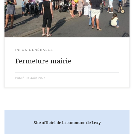
technique seront fermés le lundi 15 septembre 2025
INFOS GÉNÉRALES
Fermeture mairie
Publié
25 août 2025
Site officiel de la commune de Lexy