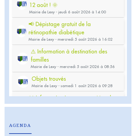
AGENDA