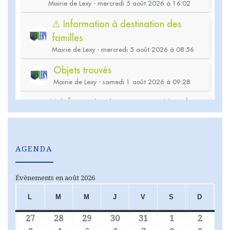
AGENDA
Évènements en août 2026
L
M
M
J
V
S
D
LUNDI
MARDI
MERCREDI
JEUDI
VENDREDI
SAMEDI
DIMA
27
28
29
30
31
1
2
27 juillet 2026
28 juillet 2026
29 juillet 2026
30 juillet 2026
31 juillet 2026
1 août 2026
2 août