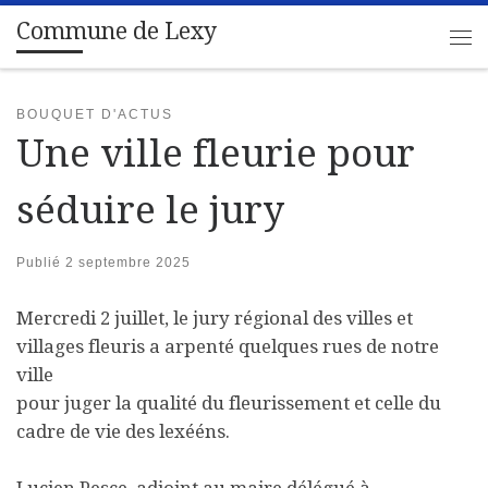
Commune de Lexy
Passer au contenu
Me
BOUQUET D'ACTUS
Une ville fleurie pour
séduire le jury
Publié
2 septembre 2025
Mercredi 2 juillet, le jury régional des villes et
villages fleuris a arpenté quelques rues de notre
ville
pour juger la qualité du fleurissement et celle du
cadre de vie des lexééns.
Lucien Pesce, adjoint au maire délégué à