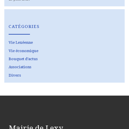
CATÉGORIES
Vie Lexéenne
Vie économique
Bouquet d’actus
Associations
Divers
Mairie de Lexy