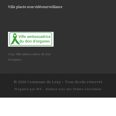
Ville placée sous vidéosurveillance
Lexy, Ville ambassadrice du don
d'organes
© 2026
Commune de Lexy
– Tous droits réservés
Propulsé par
WP
– Réalisé avec the
Thème Customizr