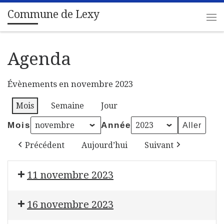
Commune de Lexy
Passer au contenu
Me
Agenda
Évènements en novembre 2023
Mois
Semaine
Jour
Mois
Année
Précédent
Aujourd’hui
Suivant
11 novembre 2023
Bourse aux jouets et blind test
16 novembre 2023