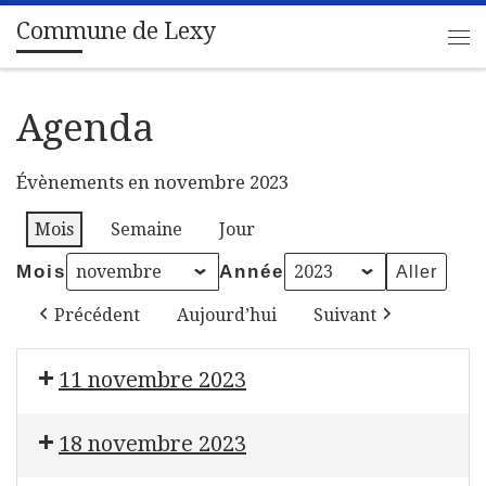
Commune de Lexy
Passer au contenu
Me
Agenda
Évènements en novembre 2023
Mois
Semaine
Jour
Mois
Année
Précédent
Aujourd’hui
Suivant
11 novembre 2023
Bourse aux jouets et blind test
18 novembre 2023