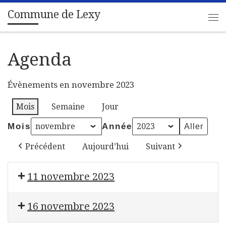
Commune de Lexy
Passer au contenu
Me
Agenda
Évènements en novembre 2023
Mois
Semaine
Jour
Mois
Année
Précédent
Aujourd’hui
Suivant
11 novembre 2023
Commémoration du 105ème Anniversaire de l'Armist
16 novembre 2023