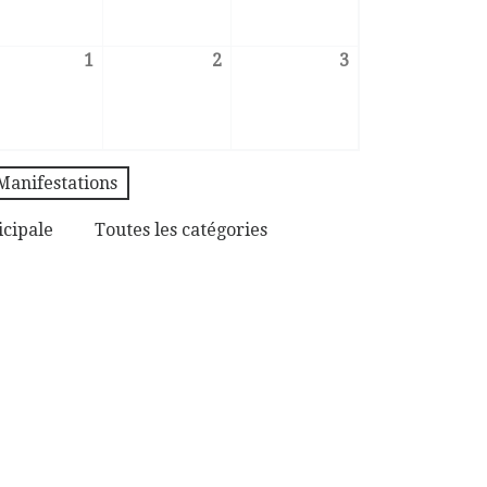
1
2
3
novembre 2023
1 décembre 2023
2 décembre 2023
3 décembre 202
Manifestations
icipale
Toutes les catégories