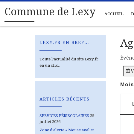
Passer au contenu
Commune de Lexy
ACCUEIL
D
Ag
LEXY.FR EN BREF…
Évèn
Toute l'actualité du site Lexy.fr
en un clic...
V
Mois
ARTICLES RÉCENTS
SERVICES PÉRISCOLAIRES
29
juillet 2026
Zone d’alerte « Meuse aval et