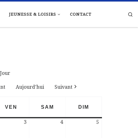
Se
JEUNESSE & LOISIRS
CONTACT
Jour
nt
Aujourd’hui
Suivant
VEN
SAM
DIM
VENDREDI
SAMEDI
DIMANCHE
3
4
5
ovembre 2023
3 novembre 2023
4 novembre 2023
5 novembre 202