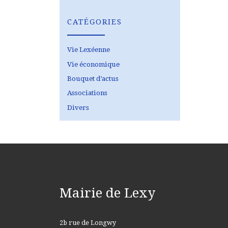
CATÉGORIES
Vie Lexéenne
Vie économique
Bouquet d’actus
Associations
Divers
Mairie de Lexy
2b rue de Longwy