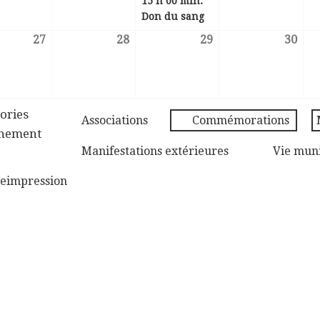
15 h 00 min:
Don du sang
27
28
29
30
27 novembre 2023
28 novembre 2023
29 novembre 2023
30 
ories
Associations
Commémorations
ènement
Manifestations extérieures
Vie mun
e
impression