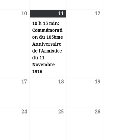
10
11
12
ovembre 2023
10 novembre 2023
11 novembre 2023
(1 évènement)
12 novembre 20
10 h 15 min:
Commémorati
on du 105ème
Anniversaire
de l'Armistice
du 11
Novembre
1918
17
18
19
novembre 2023
17 novembre 2023
18 novembre 2023
19 novembre 20
24
25
26
novembre 2023
évènement)
24 novembre 2023
25 novembre 2023
26 novembre 20