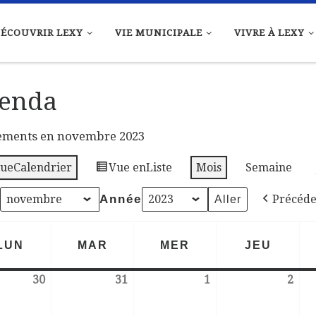
ÉCOUVRIR LEXY
VIE MUNICIPALE
VIVRE À LEXY
enda
ements en novembre 2023
ue
Calendrier
Vue en
Liste
Mois
Semaine
Année
Précéde
LUN
MAR
MER
JEU
LUNDI
MARDI
MERCREDI
JEUDI
30
31
1
2
30 octobre 2023
31 octobre 2023
1 novembre 2023
2 n