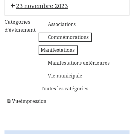
Solidaribus
Don du sang
23 novembre 2023
Maisons fleuries
Catégories
Associations
d’évènement
Commémorations
Manifestations
Manifestations extérieures
Vie municipale
Toutes les catégories
Vue
impression