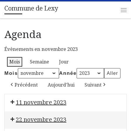
Commune de Lexy
Passer au contenu
Me
Agenda
Évènements en novembre 2023
Mois
Semaine
Jour
Mois
Année
Précédent
Aujourd’hui
Suivant
11 novembre 2023
Commémoration du 105ème Anniversaire de l'Armist
22 novembre 2023