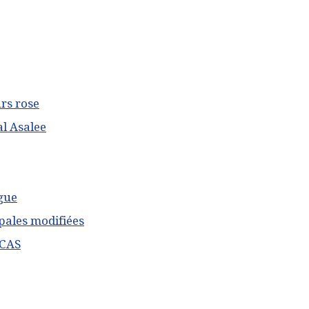
rs rose
al Asalee
gue
ales modifiées
CCAS