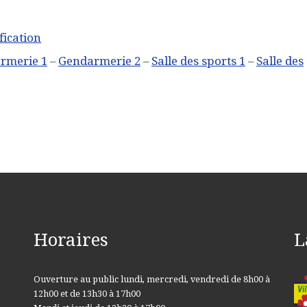
ication
rmerie 1
–
Gendarmerie 2
–
Salle des sports 1
–
Salle des
Horaires
L
Ouverture au public lundi, mercredi, vendredi de 8h00 à
12h00 et de 13h30 à 17h00