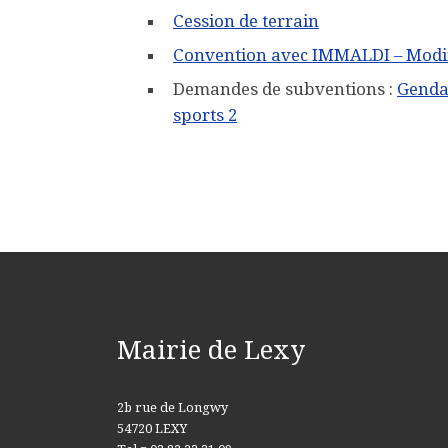
Cession de terrain
Convention avec IMMALDI – Modif
Demandes de subventions :
Genda
sports 2
Mairie de Lexy
2b rue de Longwy
54720 LEXY