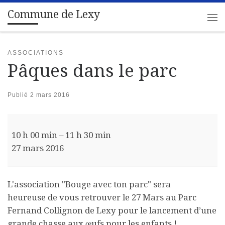
Commune de Lexy
Passer au contenu
Me
ASSOCIATIONS
Pâques dans le parc
Publié
2 mars 2016
Pâques dans le parc
10 h 00 min
–
11 h 30 min
27 mars 2016
L'association "Bouge avec ton parc" sera
heureuse de vous retrouver le 27 Mars au Parc
Fernand Collignon de Lexy pour le lancement d’une
grande chasse aux œufs pour les enfants !