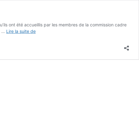
u’ils ont été accueillis par les membres de la commission cadre
Concours
re …
Lire la suite de
des
maisons
fleuries
2016