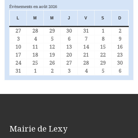
Évènements en août 2026
L
M
M
J
V
S
D
LUNDI
MARDI
MERCREDI
JEUDI
VENDREDI
SAMEDI
DIMA
27
28
29
30
31
1
2
27 juillet 2026
28 juillet 2026
29 juillet 2026
30 juillet 2026
31 juillet 2026
1 août 2026
2 août
3
4
5
6
7
8
9
3 août 2026
4 août 2026
5 août 2026
6 août 2026
7 août 2026
8 août 2026
9 août
10
11
12
13
14
15
16
10 août 2026
11 août 2026
12 août 2026
13 août 2026
14 août 2026
15 août 2026
16 aoû
17
18
19
20
21
22
23
17 août 2026
18 août 2026
19 août 2026
20 août 2026
21 août 2026
22 août 2026
23 aoû
24
25
26
27
28
29
30
24 août 2026
25 août 2026
26 août 2026
27 août 2026
28 août 2026
29 août 2026
30 aoû
31
1
2
3
4
5
6
31 août 2026
1 septembre 2026
2 septembre 2026
3 septembre 2026
4 septembre 2026
5 septembre 
6 sept
Mairie de Lexy