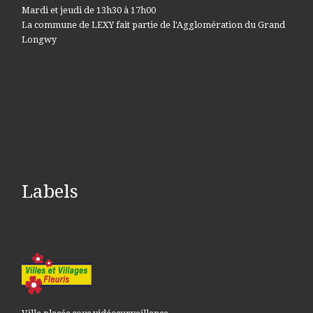
Mardi et jeudi de 13h30 à 17h00
La commune de LEXY fait partie de l'Agglomération du Grand
Longwy
Labels