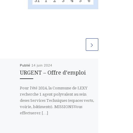
31
1
2
3
4
5
6
31 août 2026
1 septembre 2026
2 septembre 2026
3 septembre 2026
4 septembre 2026
5 septembre 2026
6 septembre 2026
Publié
14 juin 2024
URGENT – Offre d’emploi
Pour l’été 2024, la Commune de LEXY
recherche 1 agent polyvalent au sein
deses Services Techniques (espaces verts,
voirie, bâtiments). MISSIONSVous
effectuerez […]