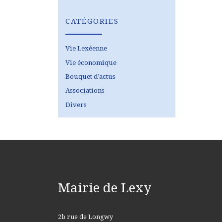
CATÉGORIES
Vie Lexéenne
Vie économique
Bouquet d’actus
Associations
Divers
Mairie de Lexy
2b rue de Longwy