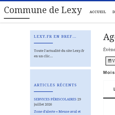
Passer au contenu
Commune de Lexy
ACCUEIL
D
Ag
LEXY.FR EN BREF…
Évène
Toute l'actualité du site Lexy.fr
en un clic...
V
Mois
ARTICLES RÉCENTS
SERVICES PÉRISCOLAIRES
29
juillet 2026
Zone d’alerte « Meuse aval et