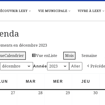
ÉCOUVRIR LEXY
VIE MUNICIPALE
VIVRE À LEXY
enda
ments en décembre 2023
ue
Calendrier
Vue en
Liste
Mois
Semaine
Année
Précéde
LUN
MAR
MER
JEU
LUNDI
MARDI
MERCREDI
JEUDI
27
28
29
30
27 novembre 2023
28 novembre 2023
29 novembre 2023
30 