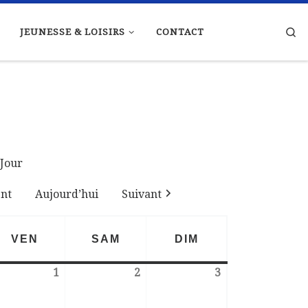
Se
JEUNESSE & LOISIRS
CONTACT
Jour
nt
Aujourd’hui
Suivant
VEN
SAM
DIM
VENDREDI
SAMEDI
DIMANCHE
1
2
3
novembre 2023
1 décembre 2023
2 décembre 2023
3 décembre 202