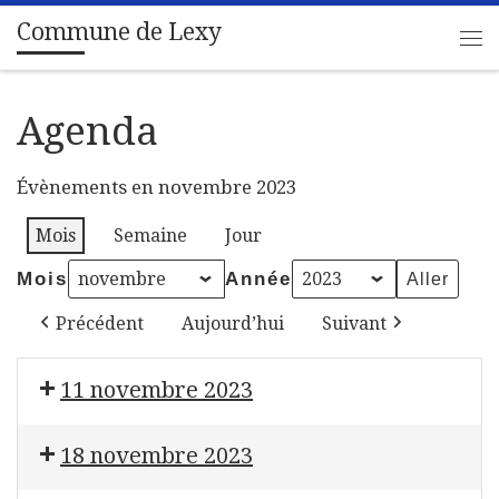
Commune de Lexy
Passer au contenu
Me
Agenda
Évènements en novembre 2023
Mois
Semaine
Jour
Mois
Année
Précédent
Aujourd’hui
Suivant
11 novembre 2023
Bourse aux jouets et blind test
18 novembre 2023