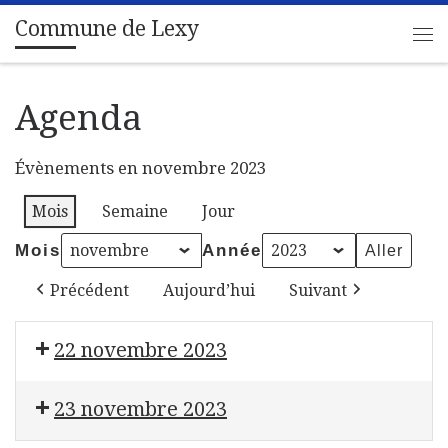
Commune de Lexy
Passer au contenu
Me
Agenda
Évènements en novembre 2023
Mois
Semaine
Jour
Mois
Année
Précédent
Aujourd’hui
Suivant
22 novembre 2023
Solidaribus
Don du sang
23 novembre 2023