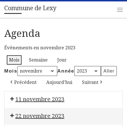
Commune de Lexy
Passer au contenu
Me
Agenda
Évènements en novembre 2023
Mois
Semaine
Jour
Mois
Année
Précédent
Aujourd’hui
Suivant
11 novembre 2023
Commémoration du 105ème Anniversaire de l'Armist
22 novembre 2023