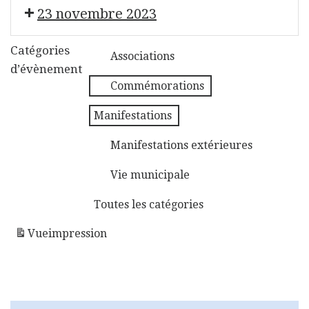
Solidaribus
Don du sang
23 novembre 2023
Maisons fleuries
Catégories
Associations
d’évènement
Commémorations
Manifestations
Manifestations extérieures
Vie municipale
Toutes les catégories
Vue
impression