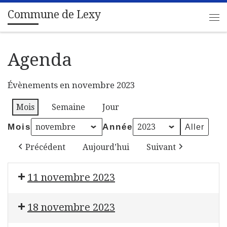
Commune de Lexy
Passer au contenu
Me
Agenda
Évènements en novembre 2023
Mois
Semaine
Jour
Mois
Année
Précédent
Aujourd’hui
Suivant
11 novembre 2023
Bourse aux jouets et blind test
18 novembre 2023