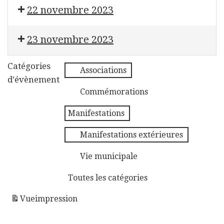
Repair Café
22 novembre 2023
Évènement Sans Titre
Solidaribus
Don du sang
23 novembre 2023
Maisons fleuries
Catégories
Associations
d’évènement
Commémorations
Manifestations
Manifestations extérieures
Vie municipale
Toutes les catégories
Vue
impression