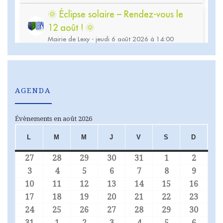
AGENDA
Évènements en août 2026
L
M
M
J
V
S
D
LUNDI
MARDI
MERCREDI
JEUDI
VENDREDI
SAMEDI
DIMA
27
28
29
30
31
1
2
27 juillet 2026
28 juillet 2026
29 juillet 2026
30 juillet 2026
31 juillet 2026
1 août 2026
2 août
3
4
5
6
7
8
9
3 août 2026
4 août 2026
5 août 2026
6 août 2026
7 août 2026
8 août 2026
9 août
10
11
12
13
14
15
16
10 août 2026
11 août 2026
12 août 2026
13 août 2026
14 août 2026
15 août 2026
16 aoû
17
18
19
20
21
22
23
17 août 2026
18 août 2026
19 août 2026
20 août 2026
21 août 2026
22 août 2026
23 aoû
24
25
26
27
28
29
30
24 août 2026
25 août 2026
26 août 2026
27 août 2026
28 août 2026
29 août 2026
30 aoû
31
1
2
3
4
5
6