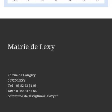
31 août 2026
1 septembre 2026
2 septembre 2026
3 septembre 2026
4 septembre 2026
5 septembre 
6 sept
Mairie de Lexy
2b rue de Longwy
54720 LEXY
Tel = 03 82 23 31 09
Fax = 03 82 23 55 84
commune.de.lexy@mairielexy.fr