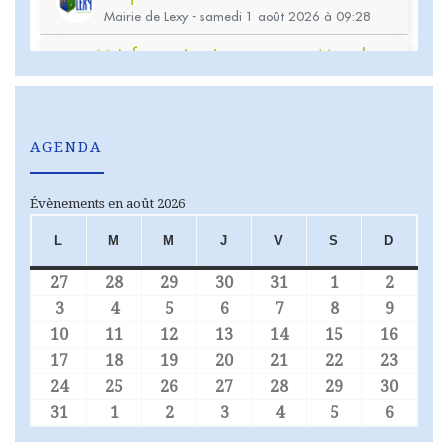
AGENDA
Évènements en août 2026
L
M
M
J
V
S
D
LUNDI
MARDI
MERCREDI
JEUDI
VENDREDI
SAMEDI
DIMA
27
28
29
30
31
1
2
27 juillet 2026
28 juillet 2026
29 juillet 2026
30 juillet 2026
31 juillet 2026
1 août 2026
2 août
3
4
5
6
7
8
9
3 août 2026
4 août 2026
5 août 2026
6 août 2026
7 août 2026
8 août 2026
9 août
10
11
12
13
14
15
16
10 août 2026
11 août 2026
12 août 2026
13 août 2026
14 août 2026
15 août 2026
16 aoû
17
18
19
20
21
22
23
17 août 2026
18 août 2026
19 août 2026
20 août 2026
21 août 2026
22 août 2026
23 aoû
24
25
26
27
28
29
30
24 août 2026
25 août 2026
26 août 2026
27 août 2026
28 août 2026
29 août 2026
30 aoû
31
1
2
3
4
5
6
31 août 2026
1 septembre 2026
2 septembre 2026
3 septembre 2026
4 septembre 2026
5 septembre 
6 sept