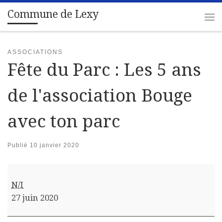
Commune de Lexy
Passer au contenu
Me
ASSOCIATIONS
Fête du Parc : Les 5 ans
de l'association Bouge
avec ton parc
Publié
10 janvier 2020
Fête du Parc : Les 5 ans de l'association Bouge avec to
N/I
27 juin 2020