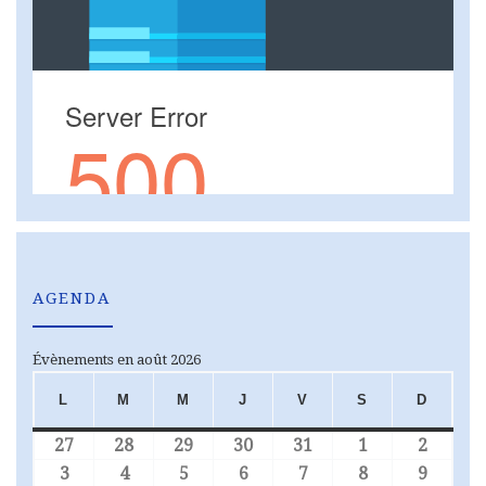
AGENDA
Évènements en août 2026
L
M
M
J
V
S
D
LUNDI
MARDI
MERCREDI
JEUDI
VENDREDI
SAMEDI
DIMA
27
28
29
30
31
1
2
27 juillet 2026
28 juillet 2026
29 juillet 2026
30 juillet 2026
31 juillet 2026
1 août 2026
2 août
3
4
5
6
7
8
9
3 août 2026
4 août 2026
5 août 2026
6 août 2026
7 août 2026
8 août 2026
9 août