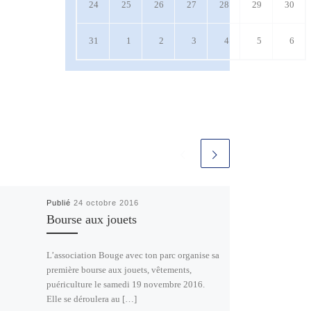
24 août 2026
25 août 2026
26 août 2026
27 août 2026
28 août 2026
29 août 2026
30 a
24
25
26
27
28
29
30
31 août 2026
1 septembre 2026
2 septembre 2026
3 septembre 2026
4 septembre 2026
5 septembre 
6 se
31
1
2
3
4
5
6
Publié
24 octobre 2016
Bourse aux jouets
L’association Bouge avec ton parc organise sa
première bourse aux jouets, vêtements,
puériculture le samedi 19 novembre 2016.
Elle se déroulera au […]