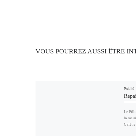
VOUS POURREZ AUSSI ÊTRE IN
Publié
Repai
Le Pôl
la mair
Café l