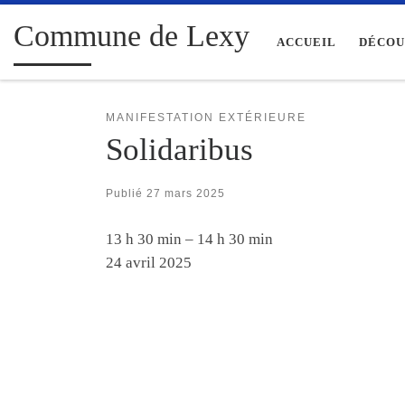
Passer au contenu
Commune de Lexy
ACCUEIL
DÉCOU
MANIFESTATION EXTÉRIEURE
Solidaribus
Publié
27 mars 2025
Solidaribus
13 h 30 min
–
14 h 30 min
24 avril 2025