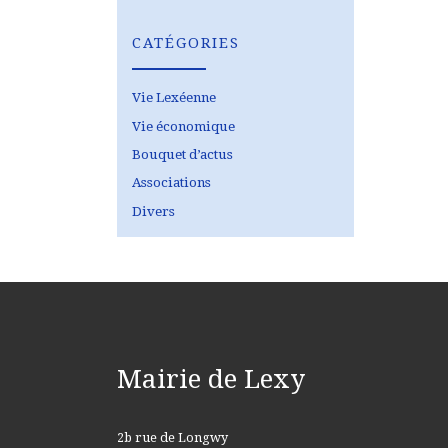
CATÉGORIES
Vie Lexéenne
Vie économique
Bouquet d’actus
Associations
Divers
Mairie de Lexy
2b rue de Longwy