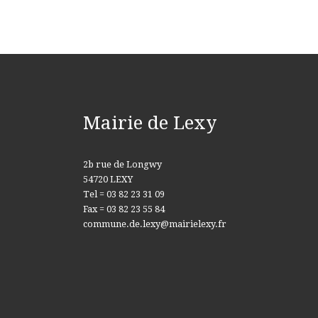
Mairie de Lexy
2b rue de Longwy
54720 LEXY
Tel = 03 82 23 31 09
Fax = 03 82 23 55 84
commune.de.lexy@mairielexy.fr