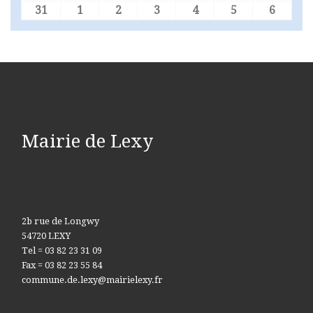
31
1
2
3
4
5
6
31 août 2026
1 septembre 2026
2 septembre 2026
3 septembre 2026
4 septembre 2026
5 septembre 
6 sept
Mairie de Lexy
2b rue de Longwy
54720 LEXY
Tel = 03 82 23 31 09
Fax = 03 82 23 55 84
commune.de.lexy@mairielexy.fr