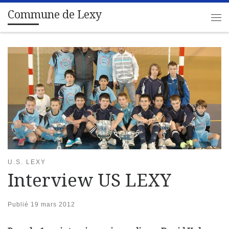
Commune de Lexy
Passer au contenu
Me
U.S. LEXY
Interview US LEXY
Publié
19 mars 2012