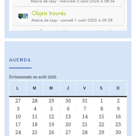
AGENDA
Évènements en août 2026
L
M
M
J
V
S
D
LUNDI
MARDI
MERCREDI
JEUDI
VENDREDI
SAMEDI
DIMA
27
28
29
30
31
1
2
27 juillet 2026
28 juillet 2026
29 juillet 2026
30 juillet 2026
31 juillet 2026
1 août 2026
2 août
3
4
5
6
7
8
9
3 août 2026
4 août 2026
5 août 2026
6 août 2026
7 août 2026
8 août 2026
9 août
10
11
12
13
14
15
16
10 août 2026
11 août 2026
12 août 2026
13 août 2026
14 août 2026
15 août 2026
16 aoû
17
18
19
20
21
22
23
17 août 2026
18 août 2026
19 août 2026
20 août 2026
21 août 2026
22 août 2026
23 aoû
24
25
26
27
28
29
30
24 août 2026
25 août 2026
26 août 2026
27 août 2026
28 août 2026
29 août 2026
30 aoû