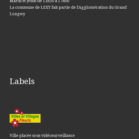
Mardi et jeudi de 13h30 à 17h00
La commune de LEXY fait partie de l'Agglomération du Grand
Longwy
Labels
Ville placée sous vidéosurveillance