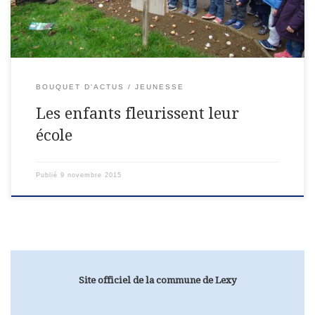
BOUQUET D'ACTUS
JEUNESSE
Les enfants fleurissent leur
école
Publié
9 novembre 2015
Site officiel de la commune de Lexy