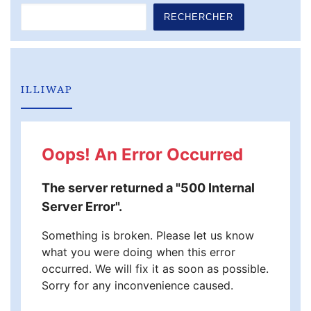
RECHERCHER
ILLIWAP