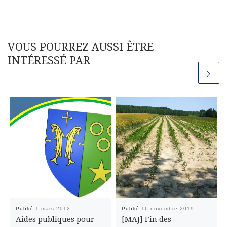
VOUS POURREZ AUSSI ÊTRE
INTÉRESSÉ PAR
Publié
1 mars 2012
Publié
16 novembre 2019
Aides publiques pour
[MAJ] Fin des