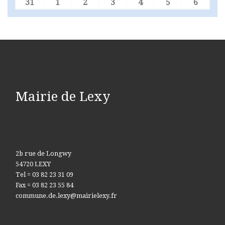
31
1
2
3
4
5
6
31 août 2026
1 septembre 2026
2 septembre 2026
3 septembre 2026
4 septembre 2026
5 septembre 
6 sept
Mairie de Lexy
2b rue de Longwy
54720 LEXY
Tel = 03 82 23 31 09
Fax = 03 82 23 55 84
commune.de.lexy@mairielexy.fr