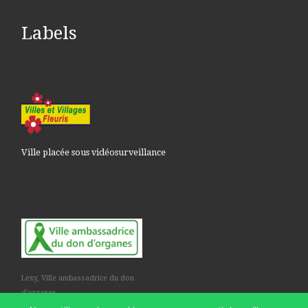
Labels
Ville placée sous vidéosurveillance
Lexy, Ville ambassadrice du don
d'organes