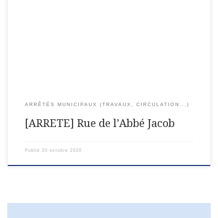
Département de Meurthe-et-MoselleCommune de LEXY
ARRETE DU MAIRE Création d’un branchement électrique –
Rue de l’Abbé JacobLe Maire de la Commune de LEXY ;Vu le
Code de la Route ;Vu le code […]
ARRÊTÉS MUNICIPAUX (TRAVAUX, CIRCULATION...)
[ARRETE] Rue de l’Abbé Jacob
Publié
20 octobre 2020