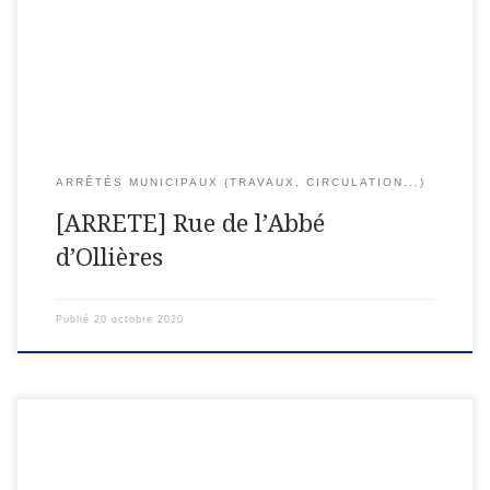
bordures, gaines de réseaux secs – Rue de l’Abbé d’Ollières Le
Maire de la Commune de […]
ARRÊTÉS MUNICIPAUX (TRAVAUX, CIRCULATION...)
[ARRETE] Rue de l’Abbé
d’Ollières
Publié
20 octobre 2020