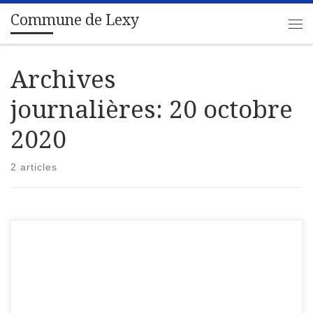
Commune de Lexy
Passer au contenu
Me
Archives
journalières:
20 octobre
2020
2 articles
Département de Meurthe-et-MoselleCommune de LEXY
ARRETE DU MAIRE Travaux de reprise de trottoirs et