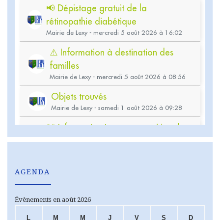
AGENDA
Évènements en août 2026
L
M
M
J
V
S
D
LUNDI
MARDI
MERCREDI
JEUDI
VENDREDI
SAMEDI
DIMA