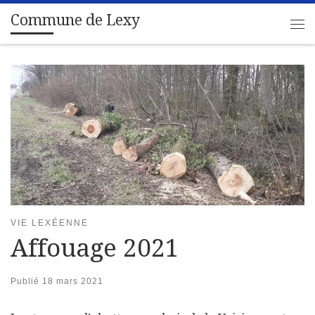
Commune de Lexy
Passer au contenu
Me
VIE LEXÉENNE
Affouage 2021
Publié
18 mars 2021