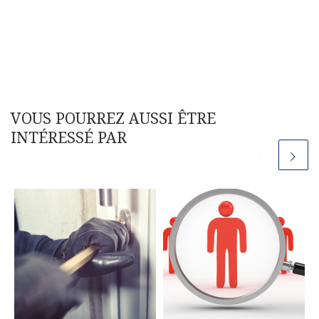
VOUS POURREZ AUSSI ÊTRE
INTÉRESSÉ PAR