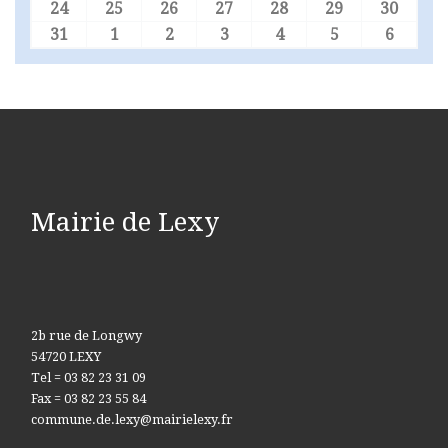
24
25
26
27
28
29
30
24 août 2026
25 août 2026
26 août 2026
27 août 2026
28 août 2026
29 août 2026
30 aoû
31
1
2
3
4
5
6
31 août 2026
1 septembre 2026
2 septembre 2026
3 septembre 2026
4 septembre 2026
5 septembre 
6 sept
Mairie de Lexy
2b rue de Longwy
54720 LEXY
Tel = 03 82 23 31 09
Fax = 03 82 23 55 84
commune.de.lexy@mairielexy.fr