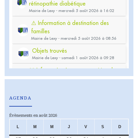
AGENDA
Évènements en août 2026
L
M
M
J
V
S
D
LUNDI
MARDI
MERCREDI
JEUDI
VENDREDI
SAMEDI
DIMA