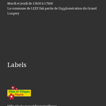
Mardi et jeudi de 13h30 à 17h00
La commune de LEXY fait partie de l'Agglomération du Grand
Longwy
Labels