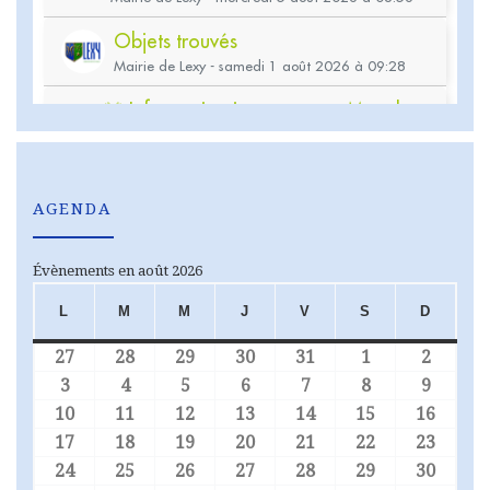
AGENDA
Évènements en août 2026
L
M
M
J
V
S
D
LUNDI
MARDI
MERCREDI
JEUDI
VENDREDI
SAMEDI
DIMA
27
28
29
30
31
1
2
27 juillet 2026
28 juillet 2026
29 juillet 2026
30 juillet 2026
31 juillet 2026
1 août 2026
2 août
3
4
5
6
7
8
9
3 août 2026
4 août 2026
5 août 2026
6 août 2026
7 août 2026
8 août 2026
9 août
10
11
12
13
14
15
16
10 août 2026
11 août 2026
12 août 2026
13 août 2026
14 août 2026
15 août 2026
16 aoû
17
18
19
20
21
22
23
17 août 2026
18 août 2026
19 août 2026
20 août 2026
21 août 2026
22 août 2026
23 aoû
24
25
26
27
28
29
30
24 août 2026
25 août 2026
26 août 2026
27 août 2026
28 août 2026
29 août 2026
30 aoû