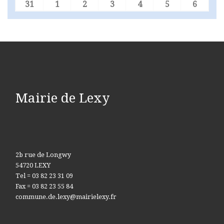
31
1
2
3
4
5
6
31 août 2026
1 septembre 2026
2 septembre 2026
3 septembre 2026
4 septembre 2026
5 septembre 
6 sept
Mairie de Lexy
2b rue de Longwy
54720 LEXY
Tel = 03 82 23 31 09
Fax = 03 82 23 55 84
commune.de.lexy@mairielexy.fr