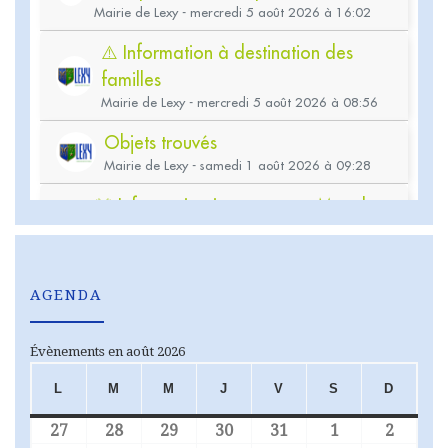
AGENDA
Évènements en août 2026
L
M
M
J
V
S
D
LUNDI
MARDI
MERCREDI
JEUDI
VENDREDI
SAMEDI
DIMA
27
28
29
30
31
1
2
27 juillet 2026
28 juillet 2026
29 juillet 2026
30 juillet 2026
31 juillet 2026
1 août 2026
2 août