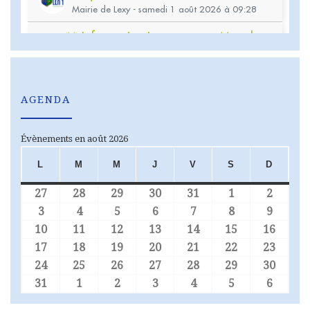
AGENDA
Évènements en août 2026
L
M
M
J
V
S
D
LUNDI
MARDI
MERCREDI
JEUDI
VENDREDI
SAMEDI
DIMA
27
28
29
30
31
1
2
27 juillet 2026
28 juillet 2026
29 juillet 2026
30 juillet 2026
31 juillet 2026
1 août 2026
2 août
3
4
5
6
7
8
9
3 août 2026
4 août 2026
5 août 2026
6 août 2026
7 août 2026
8 août 2026
9 août
10
11
12
13
14
15
16
10 août 2026
11 août 2026
12 août 2026
13 août 2026
14 août 2026
15 août 2026
16 aoû
17
18
19
20
21
22
23
17 août 2026
18 août 2026
19 août 2026
20 août 2026
21 août 2026
22 août 2026
23 aoû
24
25
26
27
28
29
30
24 août 2026
25 août 2026
26 août 2026
27 août 2026
28 août 2026
29 août 2026
30 aoû
31
1
2
3
4
5
6
31 août 2026
1 septembre 2026
2 septembre 2026
3 septembre 2026
4 septembre 2026
5 septembre 
6 sept