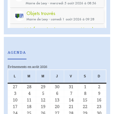
AGENDA
Évènements en août 2026
L
M
M
J
V
S
D
LUNDI
MARDI
MERCREDI
JEUDI
VENDREDI
SAMEDI
DIMA
27
28
29
30
31
1
2
27 juillet 2026
28 juillet 2026
29 juillet 2026
30 juillet 2026
31 juillet 2026
1 août 2026
2 août
3
4
5
6
7
8
9
3 août 2026
4 août 2026
5 août 2026
6 août 2026
7 août 2026
8 août 2026
9 août
10
11
12
13
14
15
16
10 août 2026
11 août 2026
12 août 2026
13 août 2026
14 août 2026
15 août 2026
16 aoû
17
18
19
20
21
22
23
17 août 2026
18 août 2026
19 août 2026
20 août 2026
21 août 2026
22 août 2026
23 aoû
24
25
26
27
28
29
30
24 août 2026
25 août 2026
26 août 2026
27 août 2026
28 août 2026
29 août 2026
30 aoû