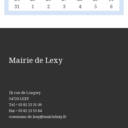
31
1
2
3
4
5
6
31 août 2026
1 septembre 2026
2 septembre 2026
3 septembre 2026
4 septembre 2026
5 septembre 
6 sept
Mairie de Lexy
2b rue de Longwy
54720 LEXY
Tel = 03 82 23 31 09
Fax = 03 82 23 55 84
commune.de.lexy@mairielexy.fr