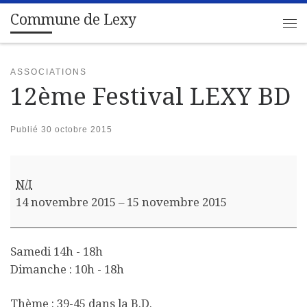
Commune de Lexy
Passer au contenu
Me
ASSOCIATIONS
12ème Festival LEXY BD
Publié
30 octobre 2015
12ème Festival LEXY BD
N/I
14 novembre 2015
–
15 novembre 2015
Samedi 14h - 18h
Dimanche : 10h - 18h
Thème : 39-45 dans la B.D.