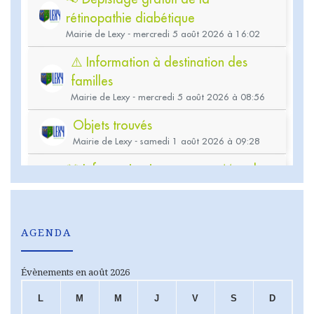
AGENDA
Évènements en août 2026
L
M
M
J
V
S
D
LUNDI
MARDI
MERCREDI
JEUDI
VENDREDI
SAMEDI
DIMA