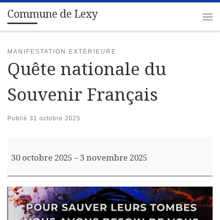
Commune de Lexy
Passer au contenu
Me
MANIFESTATION EXTÉRIEURE
Quête nationale du
Souvenir Français
Publié
31 octobre 2025
Quête nationale du Souvenir Français
30 octobre 2025
–
3 novembre 2025