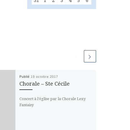
31
1
2
3
4
5
6
31 août 2026
1 septembre 2026
2 septembre 2026
3 septembre 2026
4 septembre 2026
5 septembre 2026
6 septembre 2026
Publié
19 octobre 2017
Chorale – Ste Cécile
Concert à l’église par la Chorale Lexy
Fantaisy