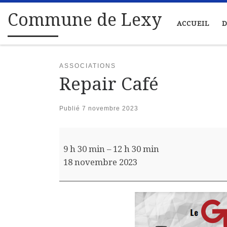
Passer au contenu
Commune de Lexy
ACCUEIL
D
ASSOCIATIONS
Repair Café
Publié
7 novembre 2023
Repair Café
9 h 30 min
–
12 h 30 min
18 novembre 2023