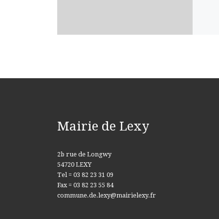
Mairie de Lexy
2b rue de Longwy
54720 LEXY
Tel = 03 82 23 31 09
Fax = 03 82 23 55 84
commune.de.lexy@mairielexy.fr