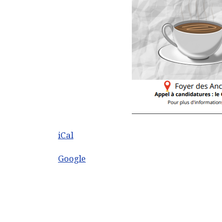
iCal
Google