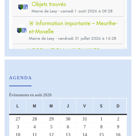
AGENDA
Évènements en août 2026
L
M
M
J
V
S
D
LUNDI
MARDI
MERCREDI
JEUDI
VENDREDI
SAMEDI
DIMA
27
28
29
30
31
1
2
27 juillet 2026
28 juillet 2026
29 juillet 2026
30 juillet 2026
31 juillet 2026
1 août 2026
2 août 
3
4
5
6
7
8
9
3 août 2026
4 août 2026
5 août 2026
6 août 2026
7 août 2026
8 août 2026
9 août 
10
11
12
13
14
15
16
10 août 2026
11 août 2026
12 août 2026
13 août 2026
14 août 2026
15 août 2026
16 aoû