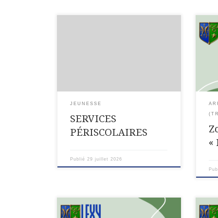
INFORMATION AUX FAMILLES –
Résu
SERVICES PÉRISCOLAIRES À
s’ag
compter de la rentrée, le délai
DDT-
d’inscription aux services
préf
périscolaires évolue afin de
plac
répondre aux nouvelles exigences
et Ch
de notre prestataire de
renf
restauration. Les […]
AR
JEUNESSE
(T
SERVICES
Z
PÉRISCOLAIRES
«
Publié
29 juillet 2026
Pub
Département de Meurthe-et-
ARRÊ