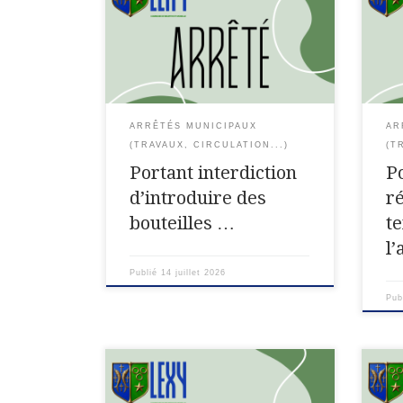
Moselle Commune de LEXY ARRÊTÉ
régl
DU MAIRE Portant interdiction
l’ach
d’introduire des bouteilles et
port,
récipients en verre ou en métal
des 
dans la fan zone aménagée à
arti
l’occasion de la […]
ARRÊTÉS MUNICIPAUX
AR
(TRAVAUX, CIRCULATION...)
(T
Portant interdiction
P
d’introduire des
r
bouteilles …
t
l’
Publié
14 juillet 2026
Pub
ARRÊTÉ n°34/2026/SIDPC Portant
Dépa
activation du degré de danger
Mos