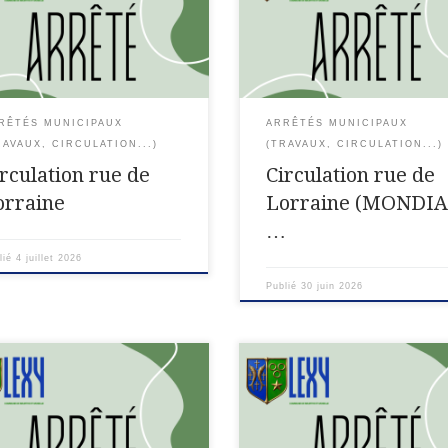
ulation rue de Lorraine
Circulation rue de Lorraine
DIAL 2026 de Football) Le
(MONDIAL 2026 de Football) Le
e de la Commune de LEXY Vu
Maire de la Commune de LEXY
ode des Communes Vu le Code
le Code des Communes Vu le C
[…]
RÊTÉS MUNICIPAUX
ARRÊTÉS MUNICIPAUX
RAVAUX, CIRCULATION...)
(TRAVAUX, CIRCULATION...)
irculation rue de
Circulation rue de
orraine
Lorraine (MONDI
…
lié
4 juillet 2026
Publié
30 juin 2026
té préfectoral du 25 juin 2026
ARRETE N°27/2026/SIDPC Porta
ant interdiction de toute
activation des degrés de dange
festation sportive en plein air
« sévère » sur le département d
aison de la vigilance rouge
Meurthe-et-Moselle dans le cad