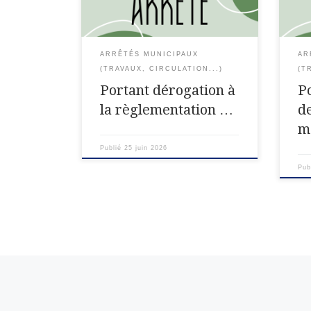
entreprises du bâtiment et des
cani
travaux publics en période de
Meur
fortes chaleurs. LE PREFET DE […]
[…]
ARRÊTÉS MUNICIPAUX
AR
(TRAVAUX, CIRCULATION...)
(T
Portant dérogation à
Po
la règlementation …
d
m
Publié
25 juin 2026
Pub
Navigation dans les articles