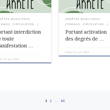
cule dans le département de
de la prévention du risque
the-et-Moselle LE PREFET DE
d’incendie de forêt et de végéta
LE PREFET […]
RÊTÉS MUNICIPAUX
ARRÊTÉS MUNICIPAUX
RAVAUX, CIRCULATION...)
(TRAVAUX, CIRCULATION...)
rtant interdiction
Portant activation
e toute
des degrés de …
anifestation …
Publié
25 juin 2026
lié
25 juin 2026
1
2
…
46