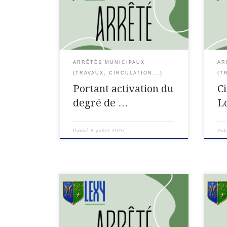
« sévère » sur le département de
Circ
Meurthe-et-Moselle dans le cadre
(MON
de la prévention du risque
Mair
d’incendie de forêt et de végétation
le C
LE PRÉFET […]
[…]
ARRÊTÉS MUNICIPAUX
AR
(TRAVAUX, CIRCULATION...)
(T
Portant activation du
C
degré de …
L
Publié
9 juillet 2026
Pub
ARRETE modificatif
Arrê
N°30/2026/SIDPC Portant
Port
dérogation à la règlementation sur
mani
les bruits de voisinage pour les
en r