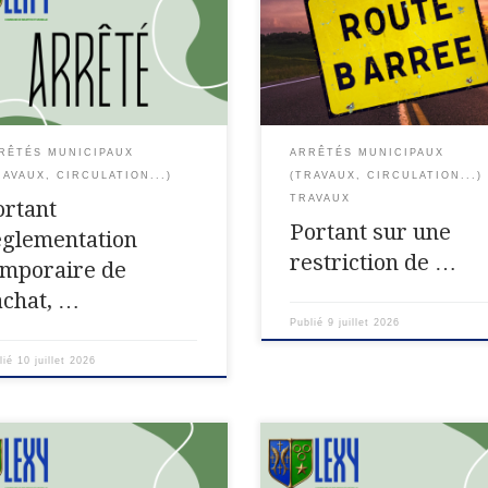
ementation temporaire de
une restriction de circulation su
at, de la vente, de la cession, du
RD n° D618 STAM Longwy LA
 du transport, de l’utilisation
PRESIDENTE DU CONSEIL
artifices de divertissement et
DÉPARTEMENTAL DE MEURTH
cles pyrotechniques, du […]
ET-MOSELLE, VU le code de la
route ; VU le […]
RÊTÉS MUNICIPAUX
ARRÊTÉS MUNICIPAUX
RAVAUX, CIRCULATION...)
(TRAVAUX, CIRCULATION...)
TRAVAUX
ortant
Portant sur une
églementation
restriction de …
emporaire de
achat, …
Publié
9 juillet 2026
lié
10 juillet 2026
rtement de Meurthe-et-
Département de Meurthe-et-
elle Commune de LEXY ARRETE
Moselle Commune de LEXY AR