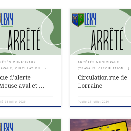
mé de l’arrêté préfectoral Il
Département de Meurthe-et-
it de l’arrêté préfectoral n°
Moselle Commune de LEXY AR
ERC-2026-085, pris par le
Circulation rue de Lorraine
et de Meurthe-et-Moselle, qui
(MONDIAL 2026 de Football) Le
e la zone d’alerte « Meuse aval
Maire de la Commune de LEXY
iers » en situation d’alerte
le Code des Communes Vu le C
orcée […]
[…]
RÊTÉS MUNICIPAUX
ARRÊTÉS MUNICIPAUX
RAVAUX, CIRCULATION...)
(TRAVAUX, CIRCULATION...)
one d’alerte
Circulation rue de
 Meuse aval et …
Lorraine
lié
24 juillet 2026
Publié
17 juillet 2026
TE du 8 juillet 2026 Portant
ARRÊTÉ n°D126116AT Portant 