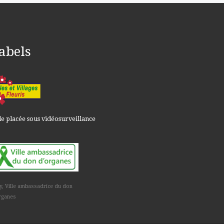
abels
le placée sous vidéosurveillance
y, Ville ambassadrice du don
rganes