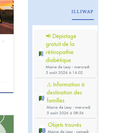
r la
ILLIWAP
E-
RÊTÉ