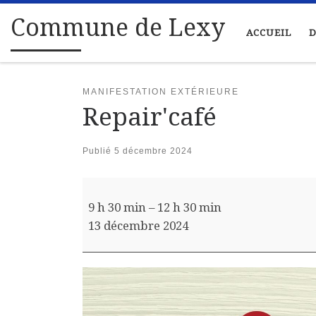
Passer au contenu
Commune de Lexy
ACCUEIL
D
MANIFESTATION EXTÉRIEURE
Repair'café
Publié
5 décembre 2024
Repair'café
9 h 30 min
–
12 h 30 min
13 décembre 2024