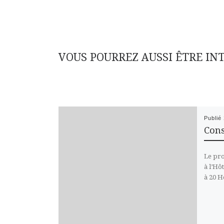
VOUS POURREZ AUSSI ÊTRE IN
Publié
Cons
Le pro
à l’Hô
à 20 H