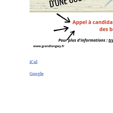
iCal
Google