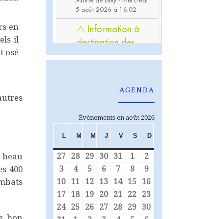
rs en
ls il
t osé
AGENDA
autres
Évènements en août 2026
L
M
M
J
V
S
D
LUNDI
MARDI
MERCREDI
JEUDI
VENDREDI
SAMEDI
DIMANCHE
27
28
29
30
31
1
2
e beau
27 juillet 2026
28 juillet 2026
29 juillet 2026
30 juillet 2026
31 juillet 2026
1 août 2026
2 août 2026
3
4
5
6
7
8
9
es 400
3 août 2026
4 août 2026
5 août 2026
6 août 2026
7 août 2026
8 août 2026
9 août 2026
10
11
12
13
14
15
16
ombats
10 août 2026
11 août 2026
12 août 2026
13 août 2026
14 août 2026
15 août 2026
16 août 2026
17
18
19
20
21
22
23
17 août 2026
18 août 2026
19 août 2026
20 août 2026
21 août 2026
22 août 2026
23 août 2026
24
25
26
27
28
29
30
24 août 2026
25 août 2026
26 août 2026
27 août 2026
28 août 2026
29 août 2026
30 août 2026
de bon