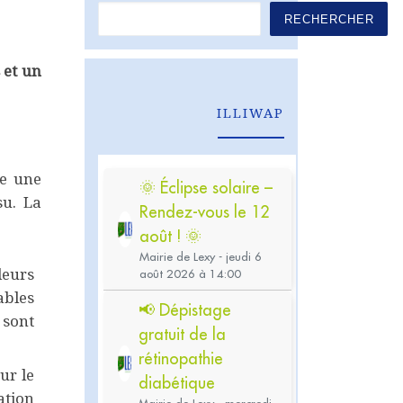
RECHERCHER
 et un
ILLIWAP
ée une
su. La
leurs
ables
 sont
ur le
ation