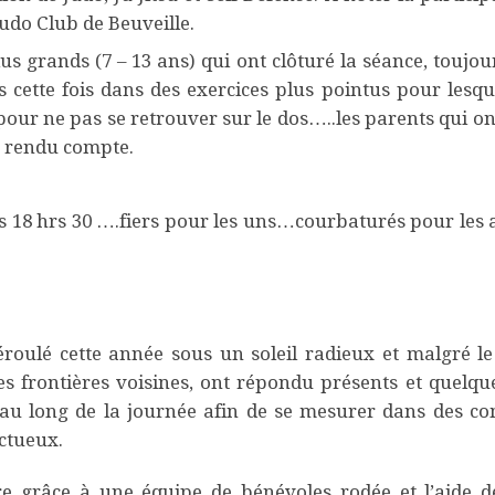
Judo Club de Beuveille.
lus grands (7 – 13 ans) qui ont clôturé la séance, toujou
cette fois dans des exercices plus pointus pour lesque
our ne pas se retrouver sur le dos…..les parents qui on
e rendu compte.
s 18 hrs 30 ….fiers pour les uns…courbaturés pour les 
éroulé cette année sous un soleil radieux et malgré l
es frontières voisines, ont répondu présents et quelqu
 au long de la journée afin de se mesurer dans des c
ectueux.
re grâce à une équipe de bénévoles rodée et l’aide 