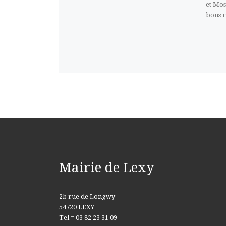
et Mos
bons r
Mairie de Lexy
2b rue de Longwy
54720 LEXY
Tel = 03 82 23 31 09