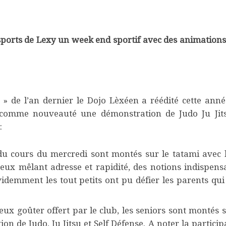
s sports de Lexy un week end sportif avec des animations
 » de l’an dernier le Dojo Lèxéen a réédité cette ann
 comme nouveauté une démonstration de Judo Ju Jit
:
s du cours du mercredi sont montés sur le tatami avec 
jeux mêlant adresse et rapidité, des notions indispens
idemment les tout petits ont pu défier les parents qui
eux goûter offert par le club, les seniors sont montés s
n de Judo, Ju Jitsu et Self Défense. A noter la particip