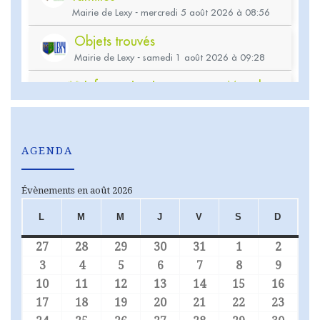
AGENDA
Évènements en août 2026
L
M
M
J
V
S
D
LUNDI
MARDI
MERCREDI
JEUDI
VENDREDI
SAMEDI
DIMA
27
28
29
30
31
1
2
27 juillet 2026
28 juillet 2026
29 juillet 2026
30 juillet 2026
31 juillet 2026
1 août 2026
2 août
3
4
5
6
7
8
9
3 août 2026
4 août 2026
5 août 2026
6 août 2026
7 août 2026
8 août 2026
9 août
10
11
12
13
14
15
16
10 août 2026
11 août 2026
12 août 2026
13 août 2026
14 août 2026
15 août 2026
16 aoû
17
18
19
20
21
22
23
17 août 2026
18 août 2026
19 août 2026
20 août 2026
21 août 2026
22 août 2026
23 aoû