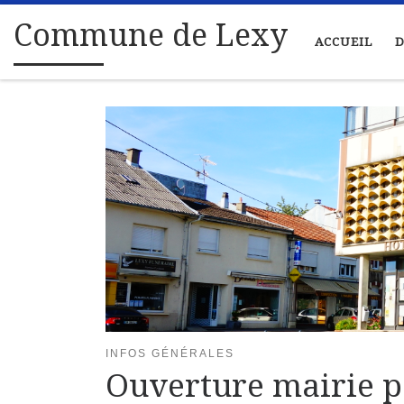
Passer au contenu
Commune de Lexy
ACCUEIL
D
INFOS GÉNÉRALES
Ouverture mairie p