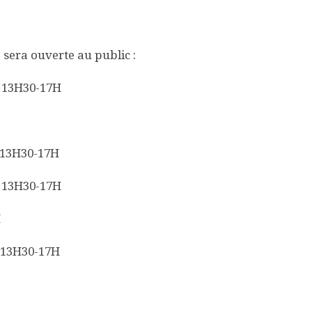
e sera ouverte au public :
3H30-17H
13H30-17H
3H30-17H
H
13H30-17H