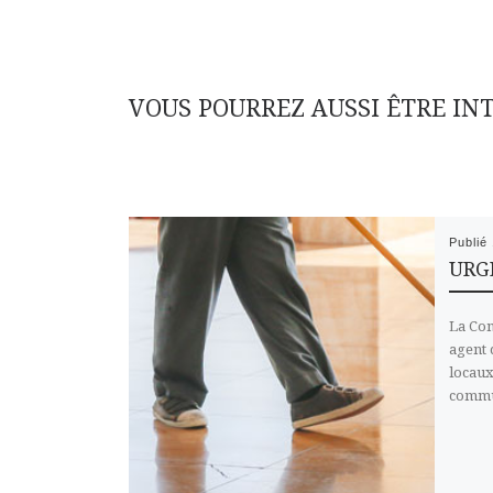
VOUS POURREZ AUSSI ÊTRE IN
Publié
URGE
La Co
agent 
locaux
commu