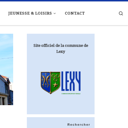
Se
JEUNESSE & LOISIRS
CONTACT
Site officiel de la commune de
Lexy
Rechercher