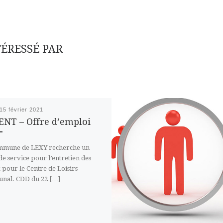
TÉRESSÉ PAR
15 février 2021
NT – Offre d’emploi
mmune de LEXY recherche un
de service pour l’entretien des
 pour le Centre de Loisirs
nal. CDD du 22 […]