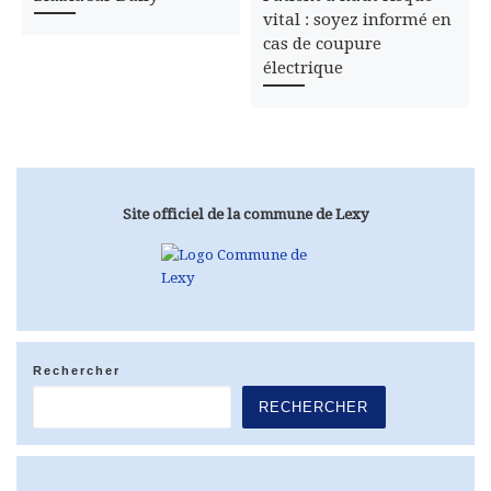
vital : soyez informé en
cas de coupure
électrique
Site officiel de la commune de Lexy
Rechercher
RECHERCHER