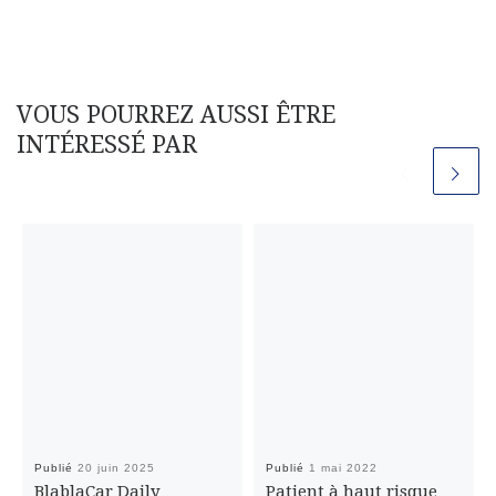
VOUS POURREZ AUSSI ÊTRE
INTÉRESSÉ PAR
Publié
20 juin 2025
Publié
1 mai 2022
BlablaCar Daily
Patient à haut risque