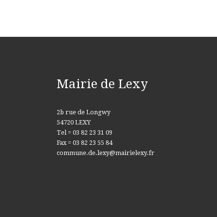
Mairie de Lexy
2b rue de Longwy
54720 LEXY
Tel = 03 82 23 31 09
Fax = 03 82 23 55 84
commune.de.lexy@mairielexy.fr