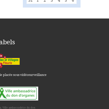
31
1
2
3
4
5
6
31 août 2026
1 septembre 2026
2 septembre 2026
3 septembre 2026
4 septembre 2026
5 septembre 2026
6 septembre 2026
abels
le placée sous vidéosurveillance
y, Ville ambassadrice du don