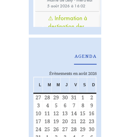
AGENDA
Évènements en août 2026
L
M
M
J
V
S
D
LUNDI
MARDI
MERCREDI
JEUDI
VENDREDI
SAMEDI
DIMANCHE
27
28
29
30
31
1
2
27 juillet 2026
28 juillet 2026
29 juillet 2026
30 juillet 2026
31 juillet 2026
1 août 2026
2 août 2026
3
4
5
6
7
8
9
3 août 2026
4 août 2026
5 août 2026
6 août 2026
7 août 2026
8 août 2026
9 août 2026
10
11
12
13
14
15
16
10 août 2026
11 août 2026
12 août 2026
13 août 2026
14 août 2026
15 août 2026
16 août 2026
17
18
19
20
21
22
23
17 août 2026
18 août 2026
19 août 2026
20 août 2026
21 août 2026
22 août 2026
23 août 2026
24
25
26
27
28
29
30
24 août 2026
25 août 2026
26 août 2026
27 août 2026
28 août 2026
29 août 2026
30 août 2026